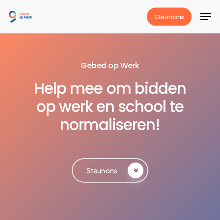
Skip
Men
Steun ons
to
Close
main
Menu
content
Gebed op Werk
Help
mee
om
bidden
op
werk
en
school
te
normaliseren!
Steun ons