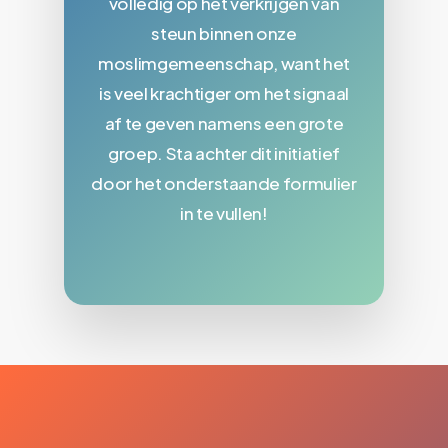
volledig op het verkrijgen van
steun binnen onze
moslimgemeenschap, want het
is veel krachtiger om het signaal
af te geven namens een grote
groep. Sta achter dit initiatief
door het onderstaande formulier
in te vullen!