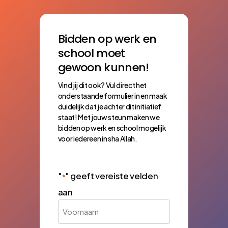
Bidden op werk en
school moet
gewoon kunnen!
Vind jij dit ook? Vul direct het
onderstaande formulier in en maak
duidelijk dat je achter dit initiatief
staat! Met jouw steun maken we
bidden op werk en school mogelijk
voor iedereen in sha Allah.
"
" geeft vereiste velden
*
aan
Voornaam
*